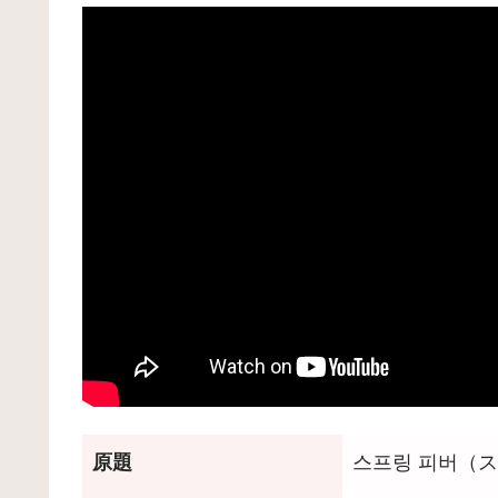
原題
스프링 피버（