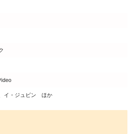
ク
Video
、イ・ジュビン ほか