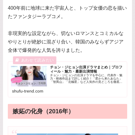
400年前に地球に来た宇宙人と、トップ女優の恋を描い
たファンタジーラブコメ。
非現実的な設定ながら、切ないロマンスとコミカルな
やりとりが絶妙に混ざり合い、韓国のみならずアジア
全体で爆発的な人気を誇りました。
チョン・ジヒョン出演ドラマまとめ｜プロフ
ィール・魅力・最新出演情報
チョン・ジヒョンの出演ドラマを中心に、代表作・魅
力・映画作品まで詳しく紹介！「星から来たあなた」
「智異山」「北極星」など人気作の見どころを徹底解
説。チョン・ジヒョンのこれまでの出演作品が一目で
分かる総まとめです。
shufu-trend.com
嫉妬の化身（2016年）