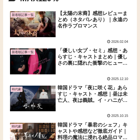
【太陽の末裔】感想レビューま
新着順記事一覧
とめ（ネタバレあり）｜永遠の
名作ラブロマンス
2026.02.04
「優しい女プ・セミ」感想・あ
新着順記事一覧
らすじ・キャストまとめ｜優し
さの裏に隠れた衝撃のヒューマ
ンドラマ
2025.12.10
韓国ドラマ「夜に咲く花」あら
時代劇
すじ・キャスト・感想｜昼は未
亡人、夜は義賊。イ・ハニが魅
せた痛快時代劇
2025.10.15
韓国ドラマ「暴君のシェフ」キ
時代劇
ャストや感想など徹底ガイド｜
料理の魔法に浸れる絶品ロマン