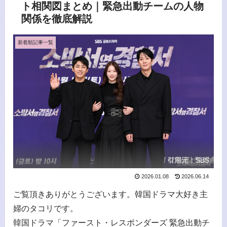
ト相関図まとめ｜緊急出動チームの人物
関係を徹底解説
新着順記事一覧
引用元：SBS
2026.01.08
2026.06.14
ご覧頂きありがとうございます。韓国ドラマ大好き主
婦のタコリです。
韓国ドラマ「ファースト・レスポンダーズ 緊急出動チ