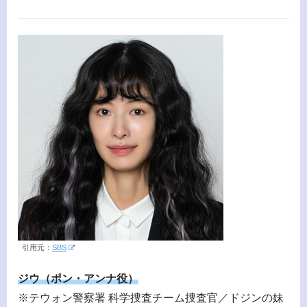
引用元：
SBS
ジウ（ポン・アンナ役）
※テウォン警察署 科学捜査チーム捜査官／ドジンの妹