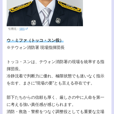
引用元：
SBS
ウ・ミファ（トッコ・スン役）
※テウォン消防署 現場指揮団長
トッコ・スンは、テウォン消防署の現場を統率する指
揮団長。
冷静沈着で判断力に優れ、極限状態でも迷いなく指示
を出す、まさに“現場の要”とも言える存在です。
部下たちからの信頼も厚く、厳しさの中に人命を第一
に考える強い責任感が感じられます。
消防・救急・警察をつなぐ調整役としても重要な立場