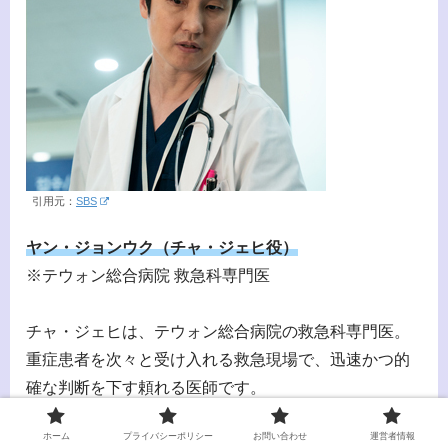
引用元：
SBS
ヤン・ジョンウク（チャ・ジェヒ役）
※テウォン総合病院 救急科専門医
チャ・ジェヒは、テウォン総合病院の救急科専門医。
重症患者を次々と受け入れる救急現場で、迅速かつ的
確な判断を下す頼れる医師です。
ホーム
プライバシーポリシー
お問い合わせ
運営者情報
一刻を争う状況でも冷静さを失わず、消防や救急隊と