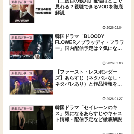
【二度目の裁判】配信はどこで
新着順記事一覧
見れる？視聴できるVODを徹底
解説
2026.02.04
韓国ドラマ「BLOODY
新着順記事一覧
FLOWER／ブラッディ・フラワ
ー」国内配信予定は？気になる
あらすじやキャスト情報解説
2026.02.03
【ファースト・レスポンダー
新着順記事一覧
ズ】あらすじ（ネタバレなし・
ネタバレあり）と作品情報を詳
しく解説
2026.01.27
韓国ドラマ「セイレーンのキ
新着順記事一覧
ス」気になるあらすじやキャス
ト情報・配信予定など徹底解説