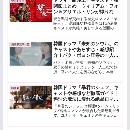
ドラマ「蘭陵王」キャスト・相
中国ドラマ
関図まとめ｜ウィリアム・フォ
ン＆アリエル・リンが織りなす
切ない愛
愛と戦乱が交錯する歴史ロマンス「蘭
陵王」。馮紹峰や林依晨をはじめ豪華
キャストが集結！美しすぎる仮面の武
将と少女の切ない愛の行方を徹底紹
介。
韓国ドラマ「未知のソウル」の
新着順記事一覧
キャストやあらすじ・感想紹
介！パク・ボヨン圧巻の一人二
役
パク・ボヨン主演「未知のソウル」。
双子の姉妹ミジとミレを一人二役で熱
演。互いの人生を羨みながら、本当の
自分と向き合う感動のヒューマンドラ
マ。キャスト・あらすじ・感想を紹
介！
韓国ドラマ「暴君のシェフ」キ
時代劇
ャストや感想など徹底ガイド｜
料理の魔法に浸れる絶品ロマン
ス
「暴君のシェフ」は料理×タイムスリッ
プ×宮廷ロマンスが融合した新感覚ドラ
マ。ユナとイ・チェミンの胸キュン展
開、美しすぎる料理シーン、宮廷の陰
謀まで楽しめる作品をキャストから感
想まで徹底レビュー！