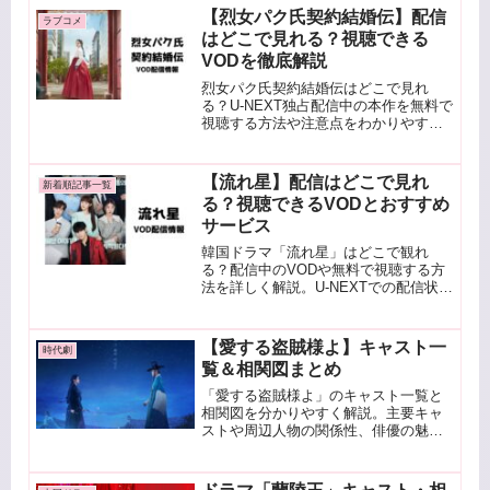
【烈女パク氏契約結婚伝】配信
ラブコメ
はどこで見れる？視聴できる
VODを徹底解説
烈女パク氏契約結婚伝はどこで見れ
る？U-NEXT独占配信中の本作を無料で
視聴する方法や注意点をわかりやすく
まとめました。視聴前の参考にどう
ぞ。
【流れ星】配信はどこで見れ
新着順記事一覧
る？視聴できるVODとおすすめ
サービス
韓国ドラマ「流れ星」はどこで観れ
る？配信中のVODや無料で視聴する方
法を詳しく解説。U-NEXTでの配信状況
やおすすめポイント、作品情報への内
部リンクもまとめています。
【愛する盗賊様よ】キャスト一
時代劇
覧＆相関図まとめ
「愛する盗賊様よ」のキャスト一覧と
相関図を分かりやすく解説。主要キャ
ストや周辺人物の関係性、俳優の魅力
や他出演作も紹介。物語をより深く楽
しみたい方必見のまとめ記事です。