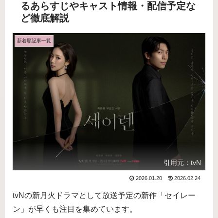
るあらすじやキャスト情報・配信予定な
ど徹底解説
新着順記事一覧
引用元：tvN
2026.01.20
2026.02.24
tvNの新月火ドラマとして放送予定の新作「セイレー
ン」が早くも注目を集めています。