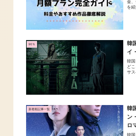
金、
を紹
韓
90％
イ
韓国
どこ
サス
韓
新着順記事一覧
ン
ロ
韓国