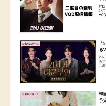
韓国
ンス
VO
「
新着順記事一覧
る
20
らす
共演
韓
新着順記事一覧
予