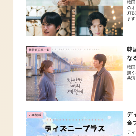
韓国
のオ
JT
ます
韓
新着順記事一覧
な
韓国
描く
共演
デ
VOD情報
金
ディ