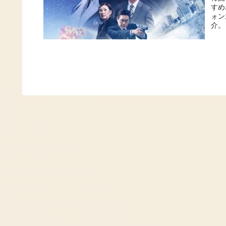
すめ
ォン
介。