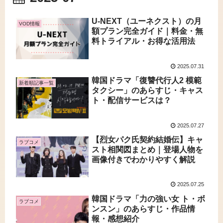
U-NEXT（ユーネクスト）の月
VOD情報
額プラン完全ガイド｜料金・無
料トライアル・お得な活用法
2025.07.31
韓国ドラマ「復讐代行人2 模範
新着順記事一覧
タクシー」のあらすじ・キャス
ト・配信サービスは？
2025.07.27
【烈女パク氏契約結婚伝】キャ
ラブコメ
スト相関図まとめ｜登場人物を
画像付きでわかりやすく解説
2025.07.25
韓国ドラマ「力の強い女 ト・ボ
ラブコメ
ンスン」のあらすじ・作品情
報・感想紹介