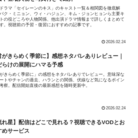
ドラマ「セイレーンのキス」のキャスト一覧＆相関図を徹底解
パク・ミニョン、ウィ・ハジュン、キム・ジョンヒョンら主要キ
トの役どころや人物関係、他出演ドラマ情報まで詳しくまとめて
す。視聴前の予習・復習におすすめの記事です。
2026.02.24
君がきらめく季節に】感想ネタバレありレビュー｜
だらけの展開にハマる予感
がきらめく季節に」の感想をネタバレありでレビュー。意味深な
ートやチャンの過去、ハランとの関係、伏線など気になるポイン
考察。配信開始直後の最新感想を随時更新中。
2026.02.24
流れ星】配信はどこで見れる？視聴できるVODとお
すめサービス