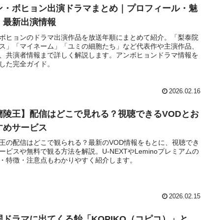
ン・ボヒョン出演ドラマまとめ｜プロフィール・魅
・最新出演情報
ボヒョンのドラマ出演作品を放送年順にまとめて紹介。「梨泰院
ス」「マイネーム」「ユミの細胞たち」など代表作や主演作品、
、共演者情報まで詳しく解説します。アンボヒョンドラマ情報を
した完全ガイド。
2026.02.16
蘭陵王】配信はどこで見れる？視聴できるVODとお
すめサービス
王の配信はどこで観られる？最新のVOD情報をもとに、視聴でき
ービスや無料で観る方法を解説。U-NEXTやLeminoプレミアムの
・特徴・注意点もわかりやすく紹介します。
2026.02.15
国ドラマに出てくる飴「KOPIKO（コピコ）」と