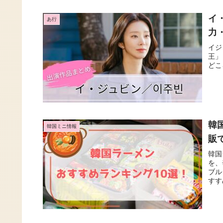
イ
あ行
力
イジ
王」
どこ
韓
韓国ミニ情報
販
韓国
を、
ブル
すす