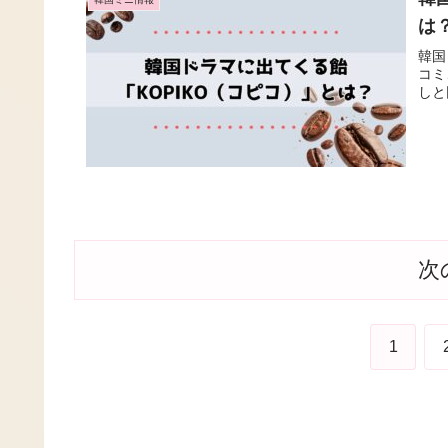
は
韓国
コミ
しと
次
1