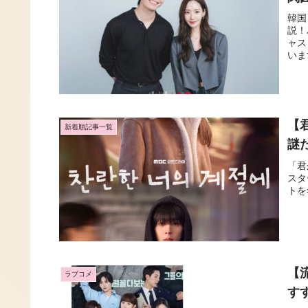
韓国
説！
ャス
いま
【
新着順記事一覧
謎
「君
スタ
トを
【
ラブコメ
す