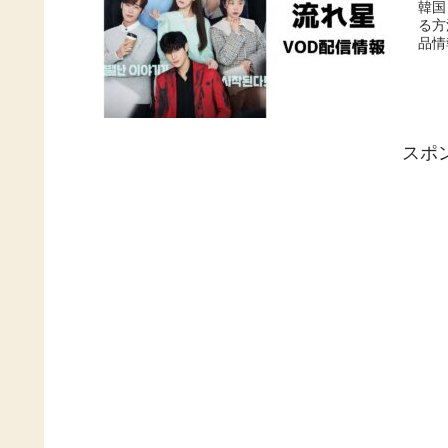
韓国
る方
品情
スポ