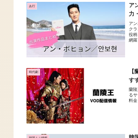
ア
あ行
力
アン
クラ
役柄
網羅
【
時代劇
す
蘭陵
るサ
料金
韓
韓国ミニ情報