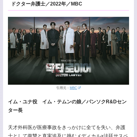
ドクター弁護士／2022年／MBC
引用元：
MBC
イム・ユナ役 イム・テムンの娘／パンソクR&Dセン
ター長
天才外科医が医療事故をきっかけに全てを失い、弁護
士として復讐と真実追及に挑むメディカル×法廷サスペ