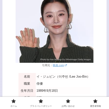
引用元：
映画.com
名前
イ・ジュビン（이주빈 /Lee Joo-Bin）
職業
俳優
生年月日
1989年9月18日
身長
163cm
所属事務所
キーイースト
ホーム
プライバシーポリシー
お問い合わせ
運営者情報