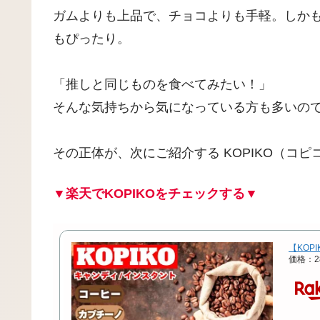
ガムよりも上品で、チョコよりも手軽。しか
もぴったり。
「推しと同じものを食べてみたい！」
そんな気持ちから気になっている方も多いの
その正体が、次にご紹介する KOPIKO（コピ
▼楽天でKOPIKOをチェックする▼
【KOP
価格：2