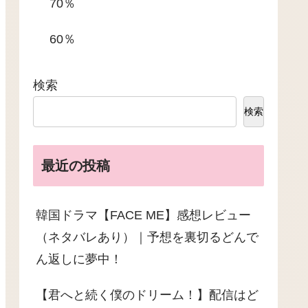
70％
60％
検索
検索
最近の投稿
韓国ドラマ【FACE ME】感想レビュー
（ネタバレあり）｜予想を裏切るどんで
ーヒーミックス 3inONE 30g 32g 120g 800g 袋入り コーヒー ミルク 人
ん返しに夢中！
【君へと続く僕のドリーム！】配信はど