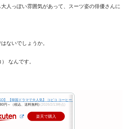
も大人っぽい雰囲気があって、スーツ姿の俳優さんに
ではないでしょうか。
コ） なんです。
IKO】 【韓国ドラマで大人気】 コピコ コーヒー キャンディ 飴 カプチーノ キャンディ コ
80円～（税込、送料無料)
(2026/2/13時点)
楽天で購入