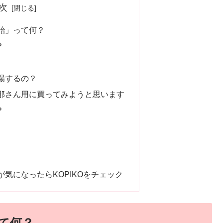
次
飴」って何？
？
場するの？
那さん用に買ってみようと思います
？
気になったらKOPIKOをチェック
て何？