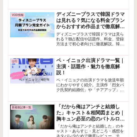
将と少女の切ない愛の行方を徹底紹
介。
ディズニープラスで韓国ドラマ
VOD情報
は見れる？気になる料金プラン
からおすすめ作品まで徹底解
説！
ディズニープラスで韓国ドラマは見ら
れる？独占配信や話題作、料金、登録
方法まで初心者向けに徹底解説。韓ド
ラ好き必見のVOD情報を紹介！
ペ・イニョク出演ドラマ一覧｜
は行
主演・話題作・魅力を徹底解
説！
ペ・イニョクの出演ドラマを放送年順
にわかりやすく紹介。主演作「烈女パ
ク氏契約結婚伝」や「チアアップ」を
はじめ、注目作品・役柄・俳優として
の魅力まで徹底解説します。
「だから俺はアンチと結婚し
新着順記事一覧
た」キャスト＆相関図まとめ｜
胸キュン必至の恋のバトルロマ
ンスの魅力を徹底解説！
「だから俺はアンチと結婚した」のキ
ャスト・あらすじ・見どころ・感想を
ネタバレ少なめで徹底レビュー。チ