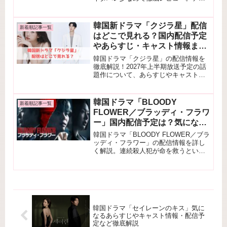
ェ・テジュン＆スヨンの胸キュン必至
のラブコメの魅力を紹介！名シーン・
おすすめポイント・配信サービス情報
韓国新ドラマ「クジラ星」配信
新着順記事一覧
もまとめています。
はどこで見れる？国内配信予定
やあらすじ・キャスト情報まと
め
韓国ドラマ「クジラ星」の配信情報を
徹底解説！2027年上半期放送予定の話
題作について、あらすじやキャスト、
国内配信予定をまとめました。ムン・
ガヨン×チェ・ウシク共演の切ない時代
ロマンスが気になる方はぜひチェック
韓国ドラマ「BLOODY
新着順記事一覧
してください。
FLOWER／ブラッディ・フラワ
ー」国内配信予定は？気になる
あらすじやキャスト情報解説
韓国ドラマ「BLOODY FLOWER／ブラ
ッディ・フラワー」の配信情報を詳し
く解説。連続殺人犯が命を救うという
衝撃設定のあらすじや、U-NEXTでの独
占配信情報をわかりやすくまとめまし
た。ブラッディ・フラワー 配信が気に
なる方必見。
韓国ドラマ「セイレーンのキス」気に
なるあらすじやキャスト情報・配信予
定など徹底解説