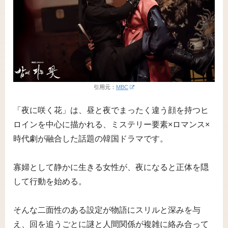
引用元：
MBC
「夜に咲く花」は、昼と夜でまったく違う顔を持つヒ
ロインを中心に描かれる、ミステリー要素×ロマンス×
時代劇が融合した話題の韓国ドラマです。
寡婦として静かに生きる女性が、夜になると正体を隠
して行動を始める。
そんな二面性のある設定が物語にスリルと深みを与
え、回を追うごとに謎と人間関係が複雑に絡み合って