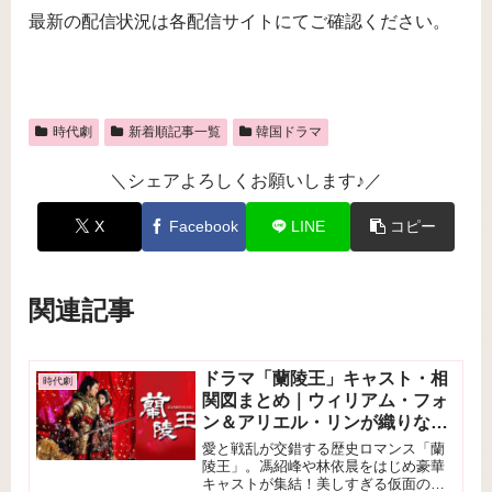
最新の配信状況は各配信サイトにてご確認ください。
時代劇
新着順記事一覧
韓国ドラマ
＼シェアよろしくお願いします♪／
X
Facebook
LINE
コピー
関連記事
ドラマ「蘭陵王」キャスト・相
時代劇
関図まとめ｜ウィリアム・フォ
ン＆アリエル・リンが織りなす
切ない愛
愛と戦乱が交錯する歴史ロマンス「蘭
陵王」。馮紹峰や林依晨をはじめ豪華
キャストが集結！美しすぎる仮面の武