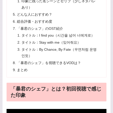
印象に残った名シーンとセリフ（少しネタバレ
あり）
どんな人におすすめ？
総合評価・おすすめ度
「暴君のシェフ」のOST紹介
タイトル：I find you（시간을 넘어 너에게로）
タイトル：Stay with me（있어줘요）
タイトル：By Chance, By Fate（우연처럼 운명
인듯）
「暴君のシェフ」を視聴できるVODは？
まとめ
「暴君のシェフ」とは？初回視聴で感じ
た印象