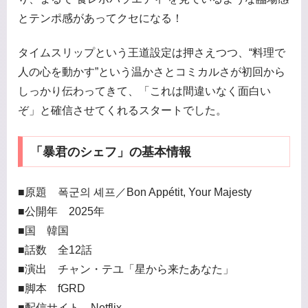
とテンポ感があってクセになる！
タイムスリップという王道設定は押さえつつ、“料理で
人の心を動かす”という温かさとコミカルさが初回から
しっかり伝わってきて、「これは間違いなく面白い
ぞ」と確信させてくれるスタートでした。
「暴君のシェフ」の基本情報
■原題 폭군의 셰프／Bon Appétit, Your Majesty
■公開年 2025年
■国 韓国
■話数 全12話
■演出 チャン・テユ「星から来たあなた」
■脚本 fGRD
■配信サイト Netflix