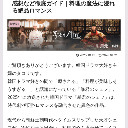
感想など徹底ガイド｜料理の魔法に浸れ
る絶品ロマンス
時代劇
引用元：tvN
2025.10.13
2026.01.21
ご覧頂きありがとうございます。韓国ドラマ大好き主
婦のタコリです。
韓国ドラマ好きの間で「癒される」「料理が美味しそ
うすぎる！」と話題になっている「暴君のシェフ」。
2025年に放送された韓国ドラマ「暴君のシェフ」は、
時代劇×料理×ロマンスを融合させた異色の作品。
現代から朝鮮王朝時代へタイムスリップした天才シェ
フが、冷酷な王と出会い、料理で心を通わせていくス