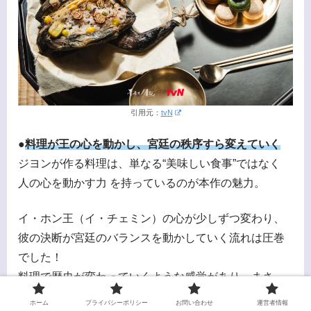
引用元：
tvN
●
料理が王の心を動かし、宮廷の秩序すら変えていく
ジヨンが作る料理は、単なる“美味しい食事”ではなく
人の心を動かす力 を持っているのが本作の魅力。
イ・ホン王（イ・チェミン）の心が少しずつ変わり、
彼の決断が宮廷のバランスを動かしていく流れは圧巻
でした！
料理で歴史が変わっていくような感覚があり、まさ
に“美食×ドラマ”の新境地だと思います。
ホーム
プライバシーポリシー
お問い合わせ
運営者情報