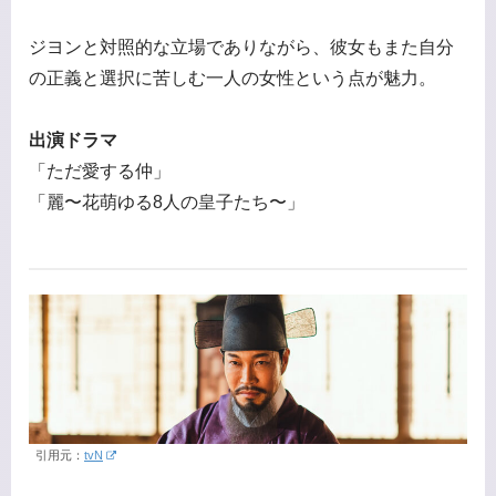
ジヨンと対照的な立場でありながら、彼女もまた自分
の正義と選択に苦しむ一人の女性という点が魅力。
出演ドラマ
「ただ愛する仲」
「麗〜花萌ゆる8人の皇子たち〜」
引用元：
tvN