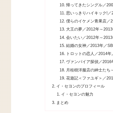
帰ってきたシングル／200
思いっきりハイキック!／20
僕らのイケメン青果店／2011
大王の夢／2012年～201
会いたい／2012年～201
結婚の女神／2013年／SB
トロットの恋人／2014年
ヴァンパイア探偵／2016
月桂樹洋服店の紳士たち～
花遊記＜ファユギ＞／2017
イ・セヨンのプロフィール
イ・セヨンの魅力
まとめ