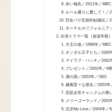
赤い袖先／2021年／MBC
ルール通りに愛して！／20
烈女パク氏契約結婚伝／20
モーテルカリフォルニア／2
出演ドラマ一覧（放送年順
大王の道／1998年／MBC
オンダル王子たち／2000年
マイラブ・パッチ／2002
プレゼント／2002年／M
酒の国／2003年／SBS
威風堂々な彼女／2003年
宮廷女官チャングムの誓い／
メリーゴーランド／2003年
北京My Love／2004年／