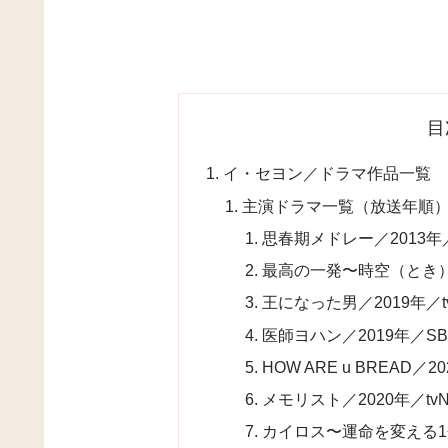
目
イ・セヨン／ドラマ作品一覧
主演ドラマ一覧（放送年順
思春期メドレー／2013年
最高の一発〜時空（とき）
王になった男／2019年／t
医師ヨハン／2019年／SB
HOW ARE u BREAD／2
メモリスト／2020年／tv
カイロス〜運命を変える1分