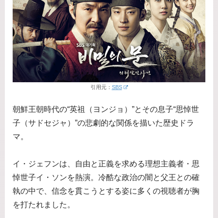
引用元：
SBS
朝鮮王朝時代の“英祖（ヨンジョ）”とその息子“思悼世
子（サドセジャ）”の悲劇的な関係を描いた歴史ドラ
マ。
イ・ジェフンは、自由と正義を求める理想主義者・思
悼世子イ・ソンを熱演。冷酷な政治の闇と父王との確
執の中で、信念を貫こうとする姿に多くの視聴者が胸
を打たれました。