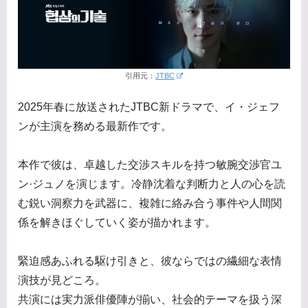
引用元：
JTBC
2025年春に放送されたJTBC新ドラマで、イ・ジェフ
ンが主演を務める最新作です。
本作で彼は、卓越した交渉スキルを持つ敏腕交渉官ユ
ン·ジュノを演じます。冷静沈着な判断力と人の心を読
む鋭い洞察力を武器に、複雑に絡み合う事件や人間関
係を解きほぐしていく姿が描かれます。
緊迫感あふれる駆け引きと、彼ならではの繊細な表情
演技が見どころ。
共演には実力派俳優陣が揃い、社会的テーマを扱う深