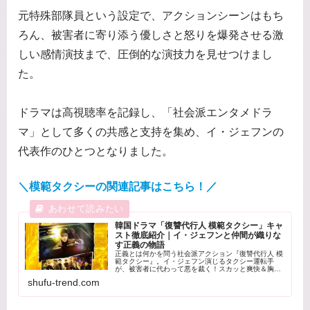
元特殊部隊員という設定で、アクションシーンはもち
ろん、被害者に寄り添う優しさと怒りを爆発させる激
しい感情演技まで、圧倒的な演技力を見せつけまし
た。
ドラマは高視聴率を記録し、「社会派エンタメドラ
マ」として多くの共感と支持を集め、イ・ジェフンの
代表作のひとつとなりました。
＼模範タクシーの関連記事はこちら！／
韓国ドラマ「復讐代行人 模範タクシー」キャ
スト徹底紹介｜イ・ジェフンと仲間が織りな
す正義の物語
正義とは何かを問う社会派アクション『復讐代行人 模
範タクシー』。イ・ジェフン演じるタクシー運転手
が、被害者に代わって悪を裁く！スカッと爽快＆胸に
響く名作を徹底レビュー。
shufu-trend.com