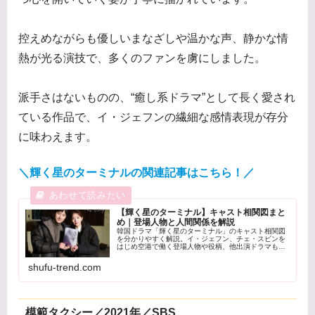
控えめながらも優しいまなざしや温かな声、静かな情
熱が光る演技で、多くのファンを虜にしました。
派手さはないものの、“癒し系ドラマ”として長く愛され
ている作品で、イ・ジェフンの繊細な感情表現が存分
に味わえます。
＼輝く星のターミナルの関連記事はこちら！／
【輝く星のターミナル】キャスト相関図まと
め｜登場人物と人間関係を解説
韓国ドラマ「輝く星のターミナル」のキャスト相関図
を分かりやすく解説。イ・ジェフン、チェ・スビンを
はじめ空港で働く登場人物や役柄、他出演ドラマもま
とめて紹介します。
shufu-trend.com
模範タクシー／2021年／SBS