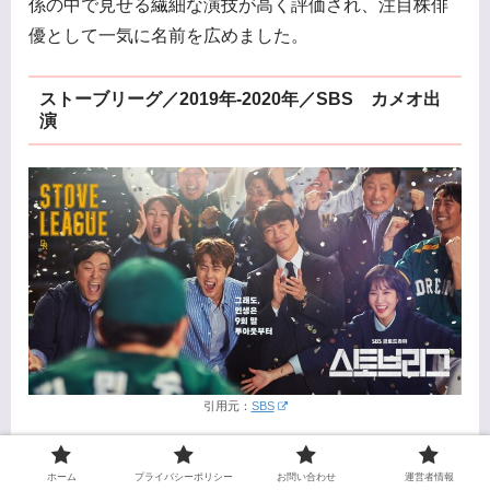
係の中で見せる繊細な演技が高く評価され、注目株俳
優として一気に名前を広めました。
ストーブリーグ／2019年-2020年／SBS カメオ出
演
引用元：
SBS
ナムグン・ミン主演の大ヒット野球ドラマ。低迷する
ホーム
プライバシーポリシー
お問い合わせ
運営者情報
プロ野球チームを改革するゼネラルマネージャーの奮