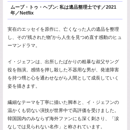
ムーブ・トゥ・ヘブン: 私は遺品整理士です／2021
年／Netflix
実在のエッセイを原作に、亡くなった人の遺品を整理
し、その“残された物”から人生を見つめ直す感動のヒュ
ーマンドラマ。
イ・ジェフンは、出所したばかりの粗暴な叔父サング
役を熱演。感情を押し殺した不器用な男が、発達障害
を持つ甥と心を通わせながら人間として成長していく
姿を描きます。
繊細なテーマを丁寧に描いた脚本と、イ・ジェフンの
温かくも切ない演技が世界中で高評価を受けました。
韓国国内のみならず海外ファンにも深く刺さり、「涙
なしでは見られない名作」と称されています。