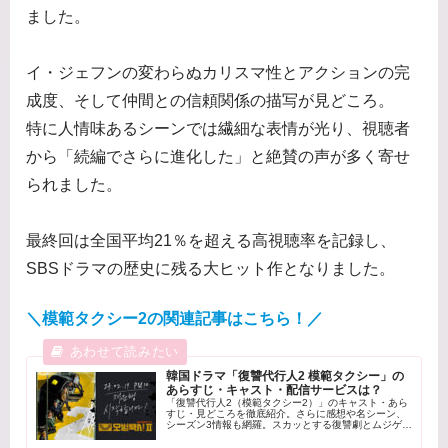
ました。
イ・ジェフンの変わらぬカリスマ性とアクションの完
成度、そして仲間との信頼関係の描写が見どころ。
特に人情味あるシーンでは繊細な表情が光り、視聴者
から「続編でさらに進化した」と絶賛の声が多く寄せ
られました。
最終回は全国平均21％を超える高視聴率を記録し、
SBSドラマの歴史に残る大ヒット作となりました。
＼模範タクシー2の関連記事はこちら！／
韓国ドラマ「復讐代行人2 模範タクシー」の
あらすじ・キャスト・配信サービスは？
「復讐代行人2（模範タクシー2）」のキャスト・あら
すじ・見どころを徹底紹介。さらに感想や名シーン、
シーズン3情報も網羅。スカッとする復讐劇とムジゲ運
輸の絆の深まりを詳しく解説します。