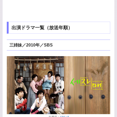
出演ドラマ一覧（放送年順）
三姉妹／2010年／SBS
引用元：
SBS