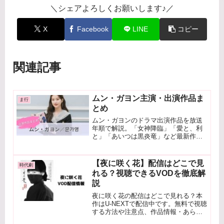
＼シェアよろしくお願いします♪／
X
Facebook
LINE
コピー
関連記事
ムン・ガヨン主演・出演作品ま
ま行
とめ
ムン・ガヨンのドラマ出演作品を放送
年順で解説。「女神降臨」「愛と、利
と」「あいつは黒炎竜」など最新作ま
で紹介。プロフィール・魅力・代表作
まとめ。
【夜に咲く花】配信はどこで見
時代劇
れる？視聴できるVODを徹底解
説
夜に咲く花の配信はどこで見れる？本
作はU-NEXTで配信中です。無料で視聴
する方法や注意点、作品情報・あらす
じへの内部リンクもあわせて分かりや