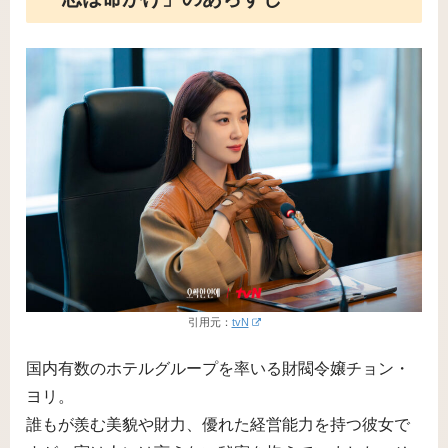
引用元：
tvN
国内有数のホテルグループを率いる財閥令嬢チョン・
ヨリ。
誰もが羨む美貌や財力、優れた経営能力を持つ彼女で