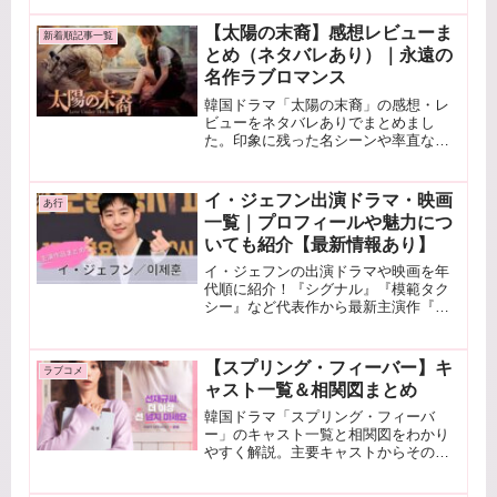
すく解説します。
【太陽の末裔】感想レビューま
新着順記事一覧
とめ（ネタバレあり）｜永遠の
名作ラブロマンス
韓国ドラマ「太陽の末裔」の感想・レ
ビューをネタバレありでまとめまし
た。印象に残った名シーンや率直な感
想、どんな人におすすめかも詳しく解
説。何度観ても心を揺さぶられる名作
の魅力を振り返ります。
イ・ジェフン出演ドラマ・映画
あ行
一覧｜プロフィールや魅力につ
いても紹介【最新情報あり】
イ・ジェフンの出演ドラマや映画を年
代順に紹介！『シグナル』『模範タク
シー』など代表作から最新主演作『交
渉の技術』まで徹底解説。
【スプリング・フィーバー】キ
ラブコメ
ャスト一覧＆相関図まとめ
韓国ドラマ「スプリング・フィーバ
ー」のキャスト一覧と相関図をわかり
やすく解説。主要キャストからその他
の登場人物まで詳しく紹介し、俳優陣
の他出演ドラマや魅力もまとめていま