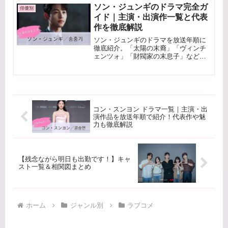
す。視聴前の予習にもおすすめです。
ソン・ジュンギのドラマ完全ガ
俳優別
イド｜主演・出演作一覧と代表
作を徹底解説
ソン・ジュンギのドラマを放送年順に
徹底紹介。「太陽の末裔」「ヴィンチ
ェンツォ」「財閥家の末息子」など主
演・出演作と魅力をわかりやすく解説
します。
コン・スンヨン ドラマ一覧｜主演・出
演作品を放送年順で紹介！代表作や魅
力も徹底解説
【残念ながら明日も出勤です！】キャ
スト一覧＆相関図まとめ
ホーム
ジャンル別
ラブコメ