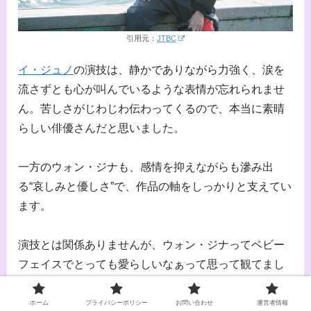
引用元：
JTBC
イ・ジュノ
の演技は、静かでありながら力強く、涙を
流さずとも心が叫んでいるような表情が忘れられませ
ん。苦しさがじわじわ伝わってくるので、本当に素晴
らしい俳優さんだと思いました。
一方のウォン・ジナも、感情を抑えながらも滲み出
る“哀しみと優しさ”で、作品の軸をしっかりと支えてい
ます。
演技とは関係ありませんが、ウォン・ジナってベビー
フェイスでとっても愛らしいなぁって思って観てまし
た。守りたくなるような！
ホーム
プライバシーポリシー
お問い合わせ
運営者情報