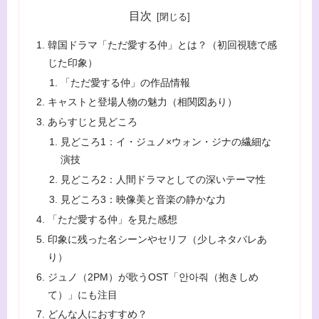
目次
韓国ドラマ「ただ愛する仲」とは？（初回視聴で感
じた印象）
「ただ愛する仲」の作品情報
キャストと登場人物の魅力（相関図あり）
あらすじと見どころ
見どころ1：イ・ジュノ×ウォン・ジナの繊細な
演技
見どころ2：人間ドラマとしての深いテーマ性
見どころ3：映像美と音楽の静かな力
「ただ愛する仲」を見た感想
印象に残った名シーンやセリフ（少しネタバレあ
り）
ジュノ（2PM）が歌うOST「안아줘（抱きしめ
て）」にも注目
どんな人におすすめ？