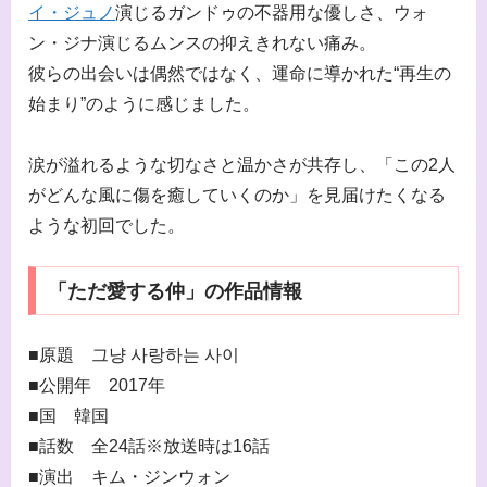
イ・ジュノ
演じるガンドゥの不器用な優しさ、ウォ
ン・ジナ演じるムンスの抑えきれない痛み。
彼らの出会いは偶然ではなく、運命に導かれた“再生の
始まり”のように感じました。
涙が溢れるような切なさと温かさが共存し、「この2人
がどんな風に傷を癒していくのか」を見届けたくなる
ような初回でした。
「ただ愛する仲」の作品情報
■原題 그냥 사랑하는 사이
■公開年 2017年
■国 韓国
■話数 全24話※放送時は16話
■演出 キム・ジンウォン