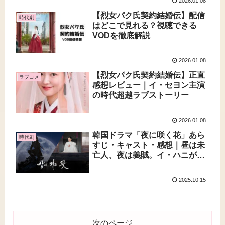
2026.01.08
【烈女パク氏契約結婚伝】配信
時代劇
はどこで見れる？視聴できる
VODを徹底解説
2026.01.08
【烈女パク氏契約結婚伝】正直
ラブコメ
感想レビュー｜イ・セヨン主演
の時代超越ラブストーリー
2026.01.08
韓国ドラマ「夜に咲く花」あら
時代劇
すじ・キャスト・感想｜昼は未
亡人、夜は義賊。イ・ハニが魅
せた痛快時代劇
2025.10.15
次のページ