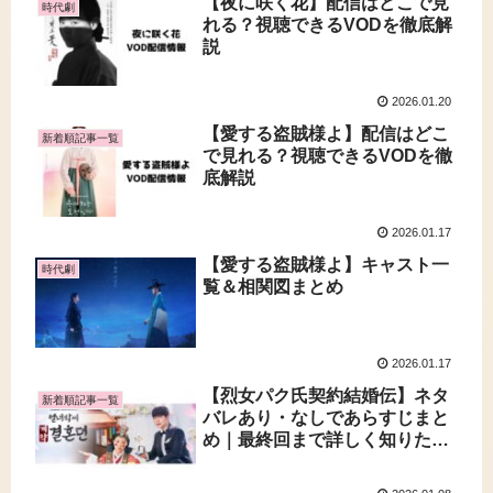
【夜に咲く花】配信はどこで見
時代劇
れる？視聴できるVODを徹底解
説
2026.01.20
【愛する盗賊様よ】配信はどこ
新着順記事一覧
で見れる？視聴できるVODを徹
底解説
2026.01.17
【愛する盗賊様よ】キャスト一
時代劇
覧＆相関図まとめ
2026.01.17
【烈女パク氏契約結婚伝】ネタ
新着順記事一覧
バレあり・なしであらすじまと
め｜最終回まで詳しく知りたい
人へ