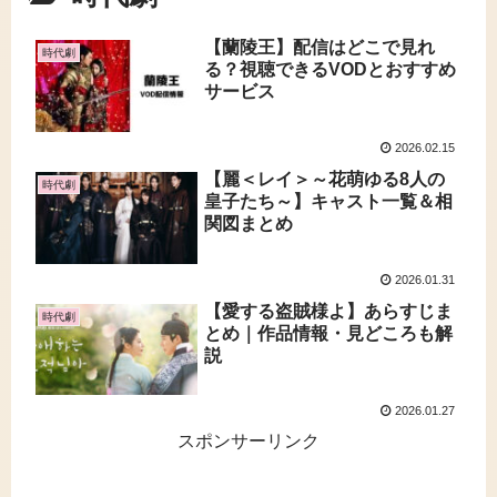
【蘭陵王】配信はどこで見れ
時代劇
る？視聴できるVODとおすすめ
サービス
2026.02.15
【麗＜レイ＞～花萌ゆる8人の
時代劇
皇子たち～】キャスト一覧＆相
関図まとめ
2026.01.31
【愛する盗賊様よ】あらすじま
時代劇
とめ｜作品情報・見どころも解
説
2026.01.27
スポンサーリンク